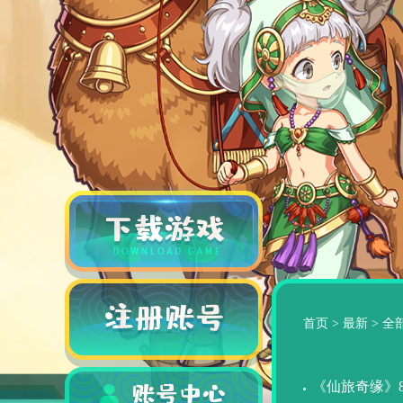
首页
>
最新
>
全
《仙旅奇缘》8.