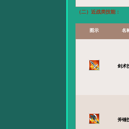
（二）近战类技能：
图示
名
剑术
斧锤