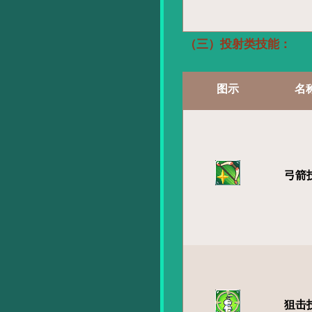
（三）投射类技能：
图示
名
弓箭
狙击