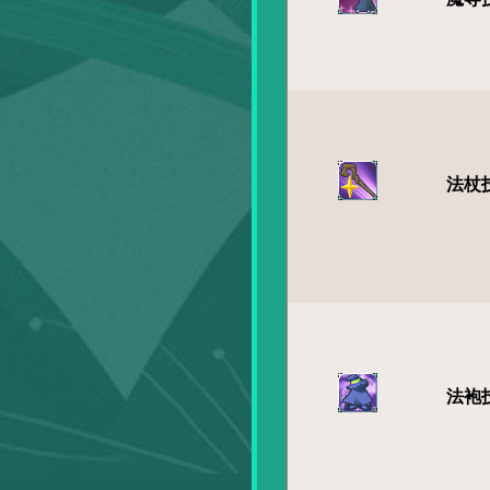
法杖
法袍