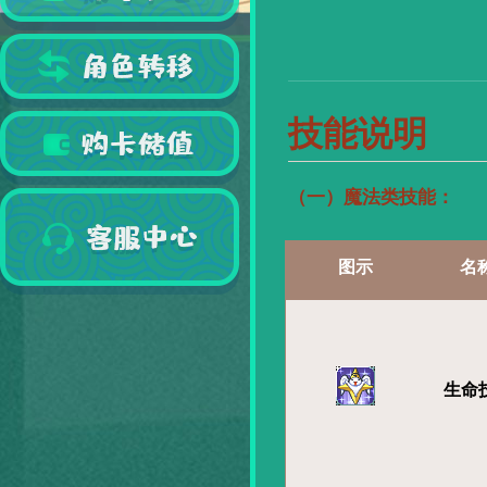
技能说明
（一）魔法类技能：
图示
名
生命