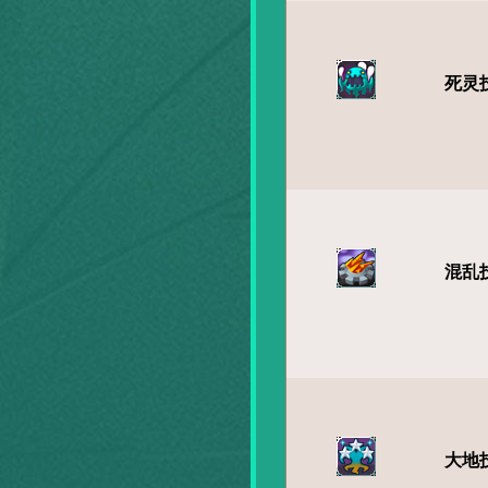
死灵
混乱
大地