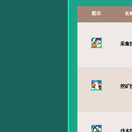
图示
名
采集
挖矿
伐木