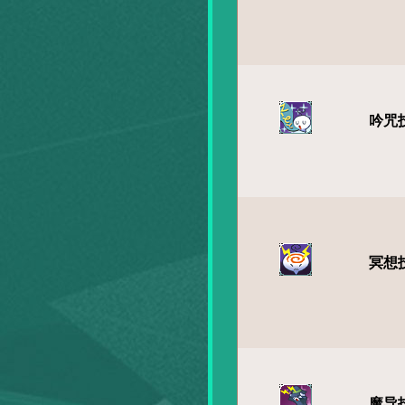
吟咒
冥想
魔导