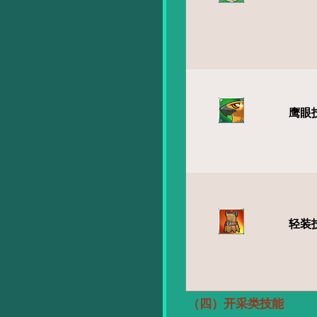
鹰眼
轻装
（四）开采类技能