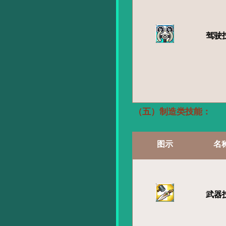
驾驶
（五）制造类技能：
图示
名
武器