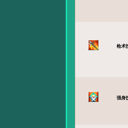
枪术
强身