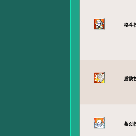
格斗
盾防
蓄劲