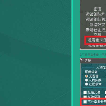
2.
不分享集卡册：于