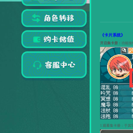
《卡片系统》
开启集卡册：
功能按
1.
观看集卡册：于其