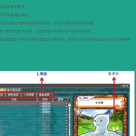
兑换过套卡奖赏。
卡片所隶属的类别。
代表玩家已经拥有此套卡的张数，右边代表此套卡的总张数。
套卡时显示套卡说明，点选隶属卡片显示该卡的取得提示。
显示集满套卡可兑换的奖赏以及兑换按钮，奖赏分为可选择兑换以及全部兑换两种。