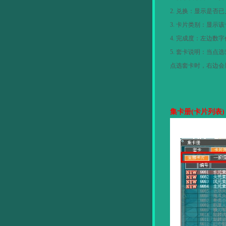
2.
兑换：显示是否已
3.
卡片类别：显示该
4.
完成度：左边数字
5.
套卡说明：当点选
点选套卡时，右边会
集卡册
(
卡片列表
)