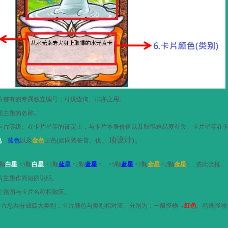
片都有的专属独立编号，可供查询、排序之用。
面主题的名称。
卡片等级。在卡片星等的设定上，与卡片本身价值以及取得难易度有关。卡片星等在
色
、顶设计
)
。
、
蓝色
以及
金色
三色
(
如同装备普、优
颗
白星
<5
颗
白星
<1
颗
蓝
星
<2
颗
蓝星
<
…
<5
颗
蓝星
<1
颗
金星
<2
颗
金星
<
…依此类推。
片主题作简短的说明。
主题图与卡片名称相唿应。
卡片总共分成四大类别，卡片颜色与类别相对应。分别为：一般怪物→
红色
、特殊怪物