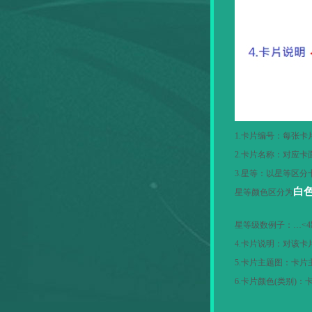
1.
卡片编号：每张卡
2.
卡片名称：对应卡
3.
星等：以星等区分
白
星等颜色区分为
星等级数例子：…
<4
4.
卡片说明：对该卡
5.
卡片主题图：卡片
6.
卡片颜色
(
类别
)
：