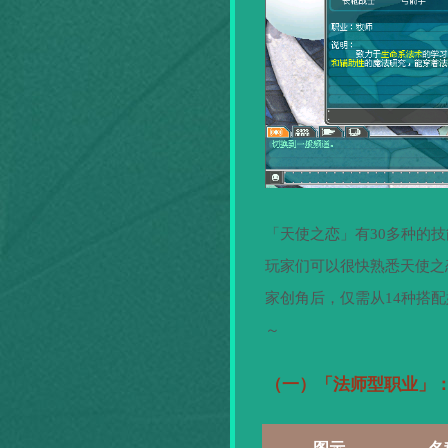
「天使之恋」有
30
多种的技
玩家们可以很快熟悉天使之
家创角后，仅需从
14
种搭配
～
（一）「法师型职业」