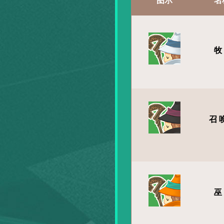
图示
名
牧
召
巫