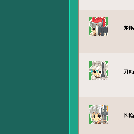
斧锤
刀剑
长枪