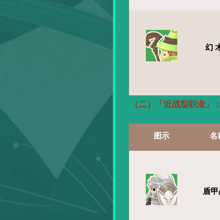
幻
（二）「近战型职业」
图示
名
盾甲