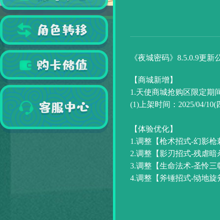
《夜城密码》8.5.0.9更新
【商城
新增】
1.天使商城抢购区限定期
(1)上架时间：2025/04/1
【体验优化】
1.调整【枪术招式-幻影
2.调整【影刃招式-残虐
3.调整【生命法术-圣怜
4.调整【斧锤招式-恸地