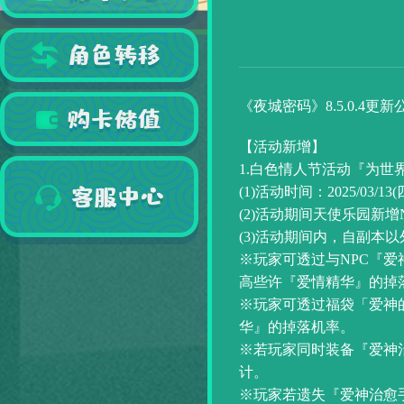
《夜城密码》8.5.0.4更新
【活动
新增】
1.白色情人节活动『为世
(1)活动时间：2025/03
(2)活动期间天使乐园新增
(3)活动期间内，自副本
※玩家可透过与NPC『爱
高些许『爱情精华』的掉
※玩家可透过福袋「爱神
华』的掉落机率。
※若玩家同时装备『爱神
计。
※玩家若遗失『爱神治愈